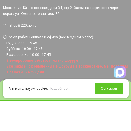
Москва, ул. Южнопортовая, дом 34, стр.2. Заезд на территорию через
ворота ул. Южнопортовая, дом 32.
shop@220city.ru
Время работы склада и офиса (всё в одном месте):
Будни: 8:00 - 19:45
Суббота: 10:00 - 17:45
Воскресенье: 10:00 - 17:45.
В воскресенье работает только шоурум!
Все заказы, оформленные в шоуруме в воскресенье, мы доставим
в ближайшие 2-3 дня.
0
Мы используем cookie.
Подробнее...
Согласен
Войти
Статус заказа
Сравнение
Избранное
Корзина
© 2008-2026 220city.ru - гипермаркет электрооборудования