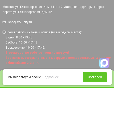
Москва, ул. Южнопортовая, дом 34, стр.2. Заезд на территорию через
ворота ул. Южнопортовая, дом 32.
shop@220city.ru
Время работы склада и офиса (всё в одном месте):
Будни: 8:00 - 19:45
Суббота: 10:00 - 17:45
Воскресенье: 10:00 - 17:45.
В воскресенье работает только шоурум!
Все заказы, оформленные в шоуруме в воскресенье, мы доставим
в ближайшие 2-3 дня.
0
Мы используем cookie.
Подробнее...
Согласен
Войти
Статус заказа
Сравнение
Избранное
Корзина
© 2008-2026 220city.ru - гипермаркет электрооборудования