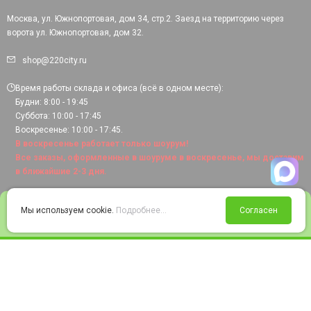
Москва, ул. Южнопортовая, дом 34, стр.2. Заезд на территорию через
ворота ул. Южнопортовая, дом 32.
shop@220city.ru
Время работы склада и офиса (всё в одном месте):
Будни: 8:00 - 19:45
Суббота: 10:00 - 17:45
Воскресенье: 10:00 - 17:45.
В воскресенье работает только шоурум!
Все заказы, оформленные в шоуруме в воскресенье, мы доставим
в ближайшие 2-3 дня.
0
Мы используем cookie.
Подробнее...
Согласен
Войти
Статус заказа
Сравнение
Избранное
Корзина
© 2008-2026 220city.ru - гипермаркет электрооборудования