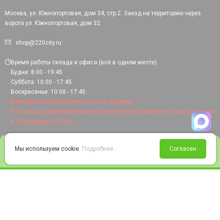
Москва, ул. Южнопортовая, дом 34, стр.2. Заезд на территорию через
ворота ул. Южнопортовая, дом 32.
shop@220city.ru
Время работы склада и офиса (всё в одном месте):
Будни: 8:00 - 19:45
Суббота: 10:00 - 17:45
Воскресенье: 10:00 - 17:45.
В воскресенье работает только шоурум!
Все заказы, оформленные в шоуруме в воскресенье, мы доставим
в ближайшие 2-3 дня.
0
Мы используем cookie.
Подробнее...
Согласен
Войти
Статус заказа
Сравнение
Избранное
Корзина
© 2008-2026 220city.ru - гипермаркет электрооборудования