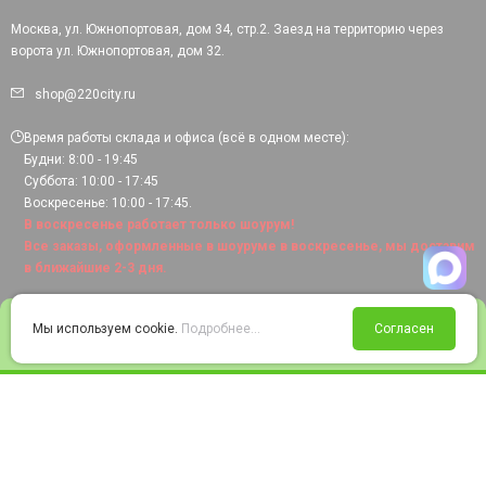
Москва, ул. Южнопортовая, дом 34, стр.2. Заезд на территорию через
ворота ул. Южнопортовая, дом 32.
shop@220city.ru
Время работы склада и офиса (всё в одном месте):
Будни: 8:00 - 19:45
Суббота: 10:00 - 17:45
Воскресенье: 10:00 - 17:45.
В воскресенье работает только шоурум!
Все заказы, оформленные в шоуруме в воскресенье, мы доставим
в ближайшие 2-3 дня.
0
Мы используем cookie.
Подробнее...
Согласен
Войти
Статус заказа
Сравнение
Избранное
Корзина
© 2008-2026 220city.ru - гипермаркет электрооборудования