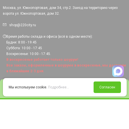
Москва, ул. Южнопортовая, дом 34, стр.2. Заезд на территорию через
ворота ул. Южнопортовая, дом 32.
shop@220city.ru
Время работы склада и офиса (всё в одном месте):
Будни: 8:00 - 19:45
Суббота: 10:00 - 17:45
Воскресенье: 10:00 - 17:45.
В воскресенье работает только шоурум!
Все заказы, оформленные в шоуруме в воскресенье, мы доставим
в ближайшие 2-3 дня.
0
Мы используем cookie.
Подробнее...
Согласен
Войти
Статус заказа
Сравнение
Избранное
Корзина
© 2008-2026 220city.ru - гипермаркет электрооборудования