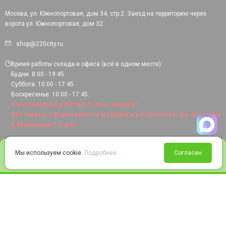
Москва, ул. Южнопортовая, дом 34, стр.2. Заезд на территорию через
ворота ул. Южнопортовая, дом 32.
shop@220city.ru
Время работы склада и офиса (всё в одном месте):
Будни: 8:00 - 19:45
Суббота: 10:00 - 17:45
Воскресенье: 10:00 - 17:45.
В воскресенье работает только шоурум!
Все заказы, оформленные в шоуруме в воскресенье, мы доставим
в ближайшие 2-3 дня.
0
Мы используем cookie.
Подробнее...
Согласен
Войти
Статус заказа
Сравнение
Избранное
Корзина
© 2008-2026 220city.ru - гипермаркет электрооборудования