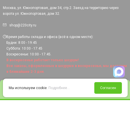
Москва, ул. Южнопортовая, дом 34, стр.2. Заезд на территорию через
ворота ул. Южнопортовая, дом 32.
shop@220city.ru
Время работы склада и офиса (всё в одном месте):
Будни: 8:00 - 19:45
Суббота: 10:00 - 17:45
Воскресенье: 10:00 - 17:45.
В воскресенье работает только шоурум!
Все заказы, оформленные в шоуруме в воскресенье, мы доставим
в ближайшие 2-3 дня.
0
Мы используем cookie.
Подробнее...
Согласен
Войти
Статус заказа
Сравнение
Избранное
Корзина
© 2008-2026 220city.ru - гипермаркет электрооборудования